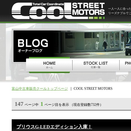
一人一人に合っ
リーズナブルで
富山中古車販売クールトップページ
COOL STREET MOTORS
147
1
ページ中
ページ目を表示 （現在登録数732件）
プリウスG-LEDエディション入庫！