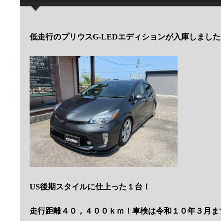
低走行のプリウスG-LEDエディションが入庫しまし
US後期スタイルに仕上った１台！
走行距離４０，４００ｋｍ！車検は令和１０年３月ま