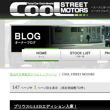
一人一人に合っ
リーズナブルで
富山中古車販売クールトップページ
COOL STREET MOTORS
147
1
ページ中
ページ目を表示 （現在登録数732件）
プリウスG-LEDエディション入庫！