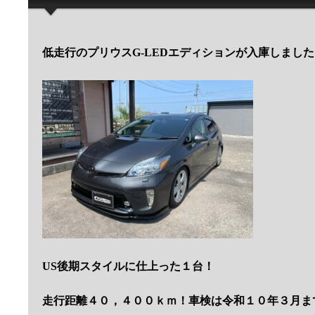
低走行のプリウスG-LEDエディションが入庫しまし
US後期スタイルに仕上った１台！
走行距離４０，４００ｋｍ！車検は令和１０年３月ま