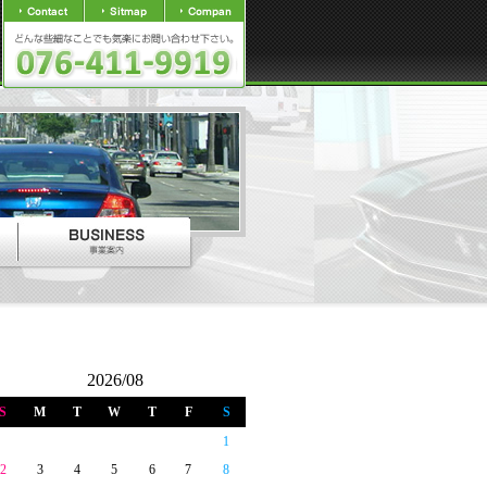
2026/08
S
M
T
W
T
F
S
1
2
3
4
5
6
7
8