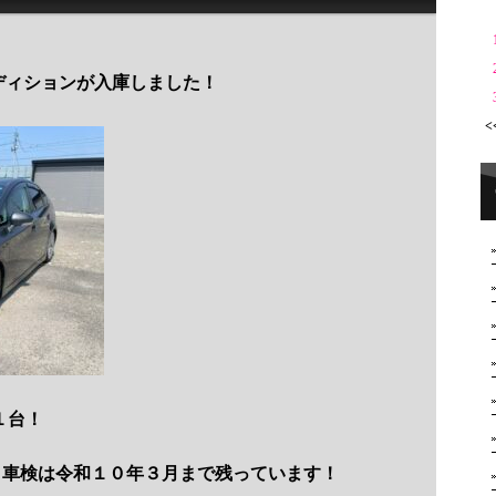
エディションが入庫しました！
<
１台！
！車検は令和１０年３月まで残っています！