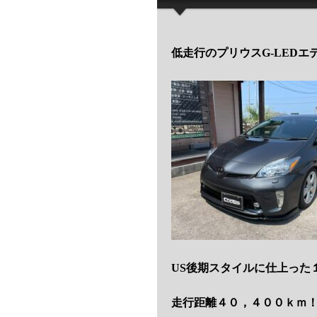
低走行のプリウスG-LED
US後期スタイルに仕上った
走行距離４０，４００ｋｍ