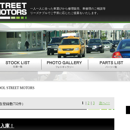
一人一人に合った車選びから修理販売、車修理のご相談等
リーズナブルでご予算に応じたご提案をいたします。
OOL STREET MOTORS
1
|
2
|
3
次へ>>
在登録数732件）
ン入庫！