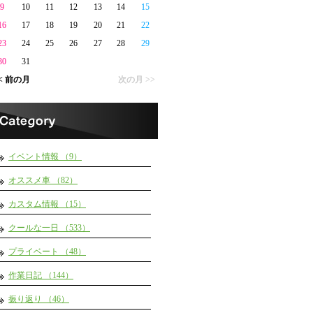
9
10
11
12
13
14
15
16
17
18
19
20
21
22
23
24
25
26
27
28
29
30
31
< 前の月
次の月 >>
イベント情報 （9）
オススメ車 （82）
カスタム情報 （15）
クールな一日 （533）
プライベート （48）
作業日記 （144）
振り返り （46）