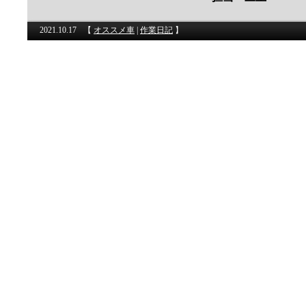
2021.10.17
【
オススメ車
|
作業日記
】