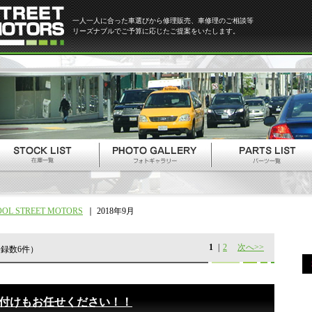
一人一人に合った車選びから修理販売、車修理のご相談等
リーズナブルでご予算に応じたご提案をいたします。
OOL STREET MOTORS
2018年9月
1
|
2
次へ>>
録数6件）
付けもお任せください！！