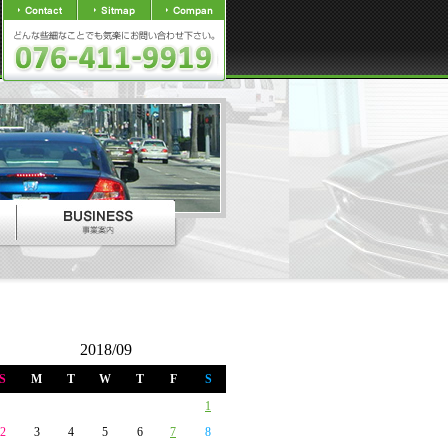
2018/09
S
M
T
W
T
F
S
1
2
3
4
5
6
7
8