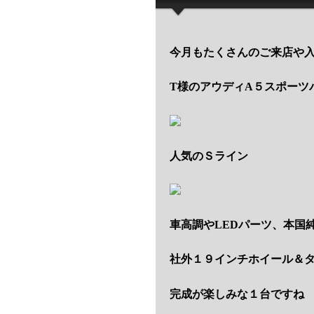
今月もたくさんのご来店や
T様のアウディA５スポーツ
人気のＳライン
車高調やLEDパーツ、本国
社外１９インチホイール＆
完成が楽しみな１台ですね