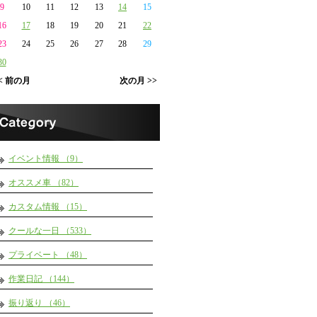
9
10
11
12
13
14
15
16
17
18
19
20
21
22
23
24
25
26
27
28
29
30
< 前の月
次の月 >>
イベント情報 （9）
オススメ車 （82）
カスタム情報 （15）
クールな一日 （533）
プライベート （48）
作業日記 （144）
振り返り （46）