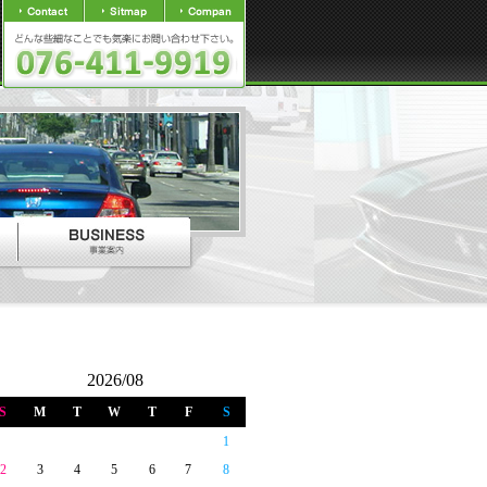
2026/08
S
M
T
W
T
F
S
1
2
3
4
5
6
7
8