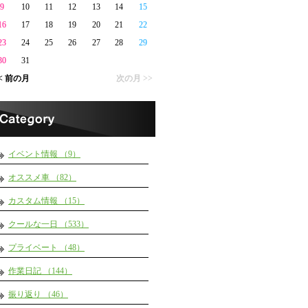
9
10
11
12
13
14
15
16
17
18
19
20
21
22
23
24
25
26
27
28
29
30
31
< 前の月
次の月 >>
イベント情報 （9）
オススメ車 （82）
カスタム情報 （15）
クールな一日 （533）
プライベート （48）
作業日記 （144）
振り返り （46）