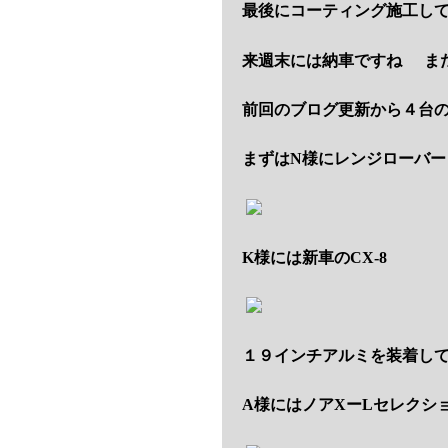
最後にコーティング施工し
来週末には納車ですね
ま
前回のブログ更新から４台
まずはN様にレンジローバー
K様には新車のCX-8
１９インチアルミを装着し
A様にはノアXーLセレクシ