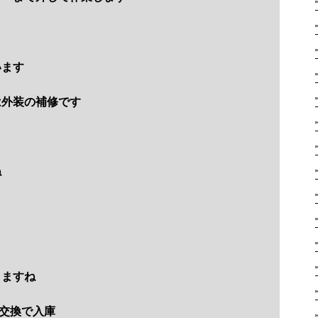
います
は外装の補修です
ね
きますね
交換で入庫