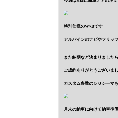
今週はK様に新車ノアの注文
特別仕様のW×Bです
アルパインのナビやフリッ
また納期など決まりました
ご成約ありがとうございま
カスタム多数の５０シーマ
月末の納車に向けて納車準