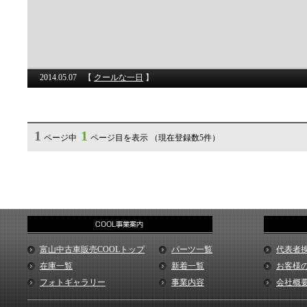
2014.05.07
【
クールな一日
】
1
1
ページ中
ページ目を表示 （現在登録数5件）
富山中古車販売COOLトップ
パーツ一覧
代表者
在庫一覧
新着一覧
お客様
フォトギャラリー
事業内容
会社概