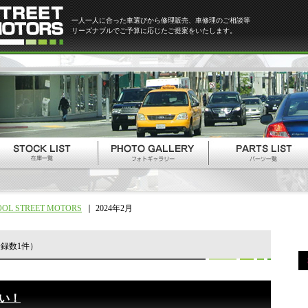
一人一人に合った車選びから修理販売、車修理のご相談等
リーズナブルでご予算に応じたご提案をいたします。
OOL STREET MOTORS
2024年2月
録数1件）
い！