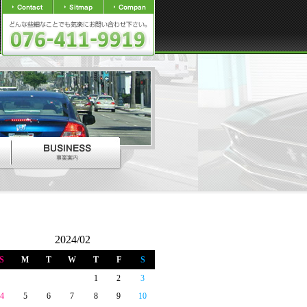
2024/02
S
M
T
W
T
F
S
1
2
3
4
5
6
7
8
9
10