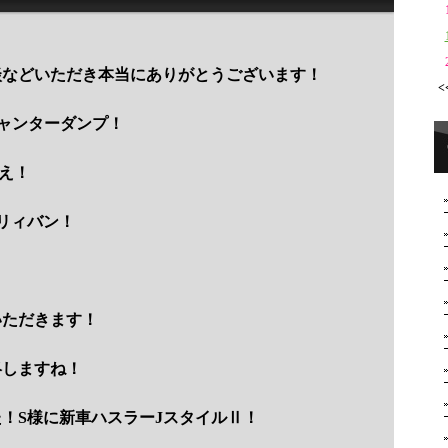
談などいただき本当にありがとうございます！
<
ャンターダンプ！
え！
リィバン！
いただきます！
絡しますね！
！S様に新車ハスラーJスタイルⅡ！