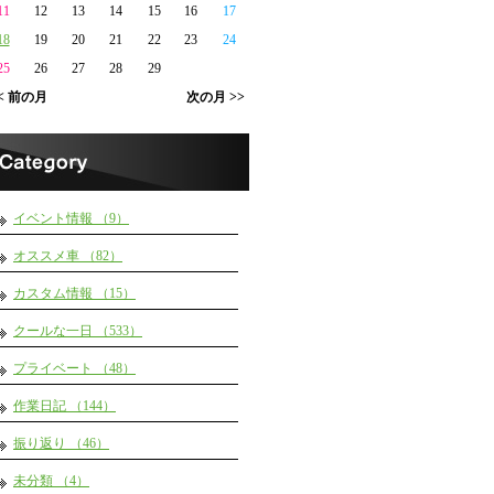
11
12
13
14
15
16
17
18
19
20
21
22
23
24
25
26
27
28
29
< 前の月
次の月 >>
イベント情報 （9）
オススメ車 （82）
カスタム情報 （15）
クールな一日 （533）
プライベート （48）
作業日記 （144）
振り返り （46）
未分類 （4）