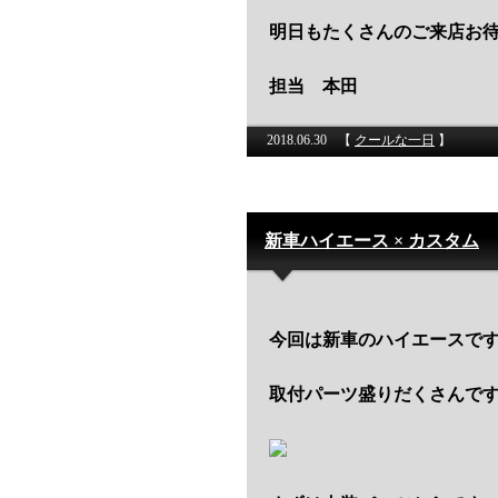
明日もたくさんのご来店お
担当 本田
2018.06.30
【
クールな一日
】
新車ハイエース × カスタム
今回は新車のハイエースで
取付パーツ盛りだくさんで