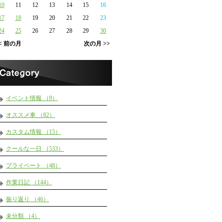
10
11
12
13
14
15
16
17
18
19
20
21
22
23
24
25
26
27
28
29
30
< 前の月
次の月 >>
イベント情報 （9）
オススメ車 （82）
カスタム情報 （15）
クールな一日 （533）
プライベート （48）
作業日記 （144）
振り返り （46）
未分類 （4）