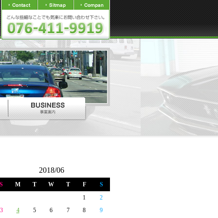
2018/06
S
M
T
W
T
F
S
1
2
3
4
5
6
7
8
9