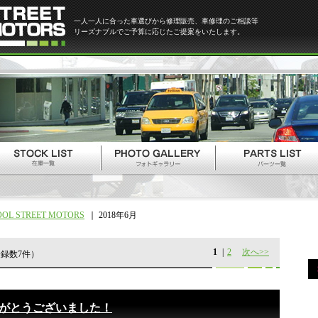
一人一人に合った車選びから修理販売、車修理のご相談等
リーズナブルでご予算に応じたご提案をいたします。
OOL STREET MOTORS
2018年6月
1
|
2
次へ>>
録数7件）
がとうございました！