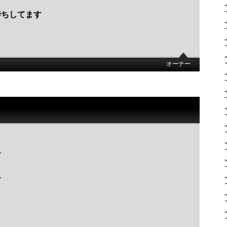
待ちしてます
オーナー
す
す