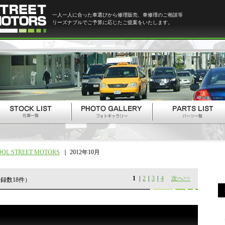
一人一人に合った車選びから修理販売、車修理のご相談等
リーズナブルでご予算に応じたご提案をいたします。
OOL STREET MOTORS
2012年10月
1
|
2
|
3
|
4
次へ>>
録数18件）