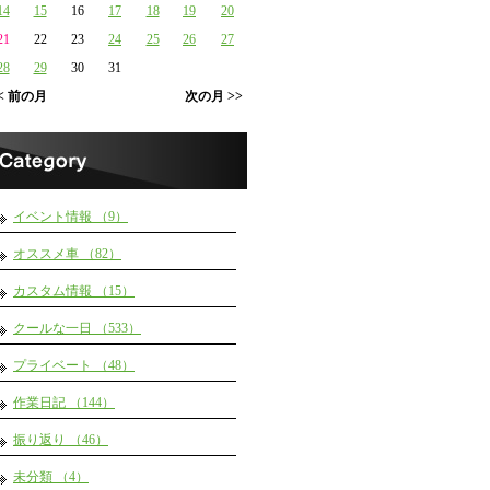
14
15
16
17
18
19
20
21
22
23
24
25
26
27
28
29
30
31
< 前の月
次の月 >>
イベント情報 （9）
オススメ車 （82）
カスタム情報 （15）
クールな一日 （533）
プライベート （48）
作業日記 （144）
振り返り （46）
未分類 （4）