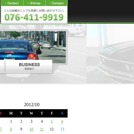
2012/10
S
M
T
W
T
F
S
1
2
3
4
5
6
7
8
9
10
11
12
13