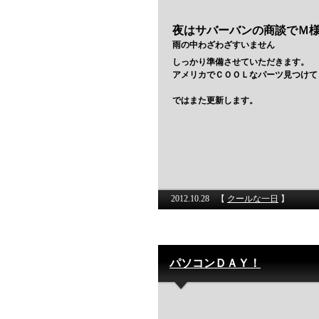
夜はサバーバンの商談でＭ
雨の中わざわざすいません
しっかり準備させていただきます。
アメリカでＣＯＯＬなパーツ見つけて
ではまた更新します。
2012.10.28
【
クールな一日
】
パソコンＤＡＹ！