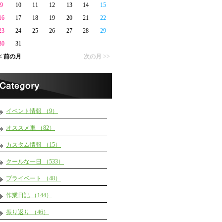
9
10
11
12
13
14
15
16
17
18
19
20
21
22
23
24
25
26
27
28
29
30
31
< 前の月
次の月 >>
イベント情報 （9）
オススメ車 （82）
カスタム情報 （15）
クールな一日 （533）
プライベート （48）
作業日記 （144）
振り返り （46）