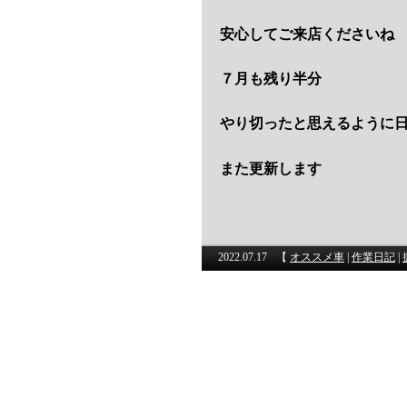
安心してご来店くださいね
７月も残り半分
やり切ったと思えるように
また更新します
2022.07.17
【
オススメ車
|
作業日記
|