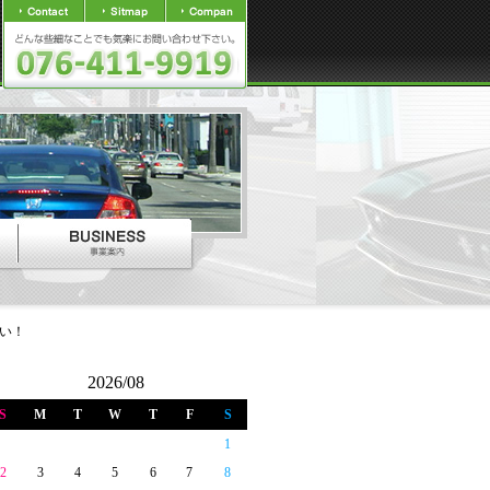
い！
2026/08
S
M
T
W
T
F
S
1
2
3
4
5
6
7
8