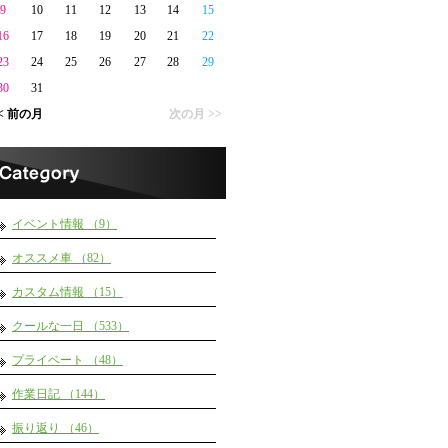
9
10
11
12
13
14
15
16
17
18
19
20
21
22
23
24
25
26
27
28
29
30
31
< 前の月
次の月 >>
イベント情報 （9）
オススメ車 （82）
カスタム情報 （15）
クールな一日 （533）
プライベート （48）
作業日記 （144）
振り返り （46）