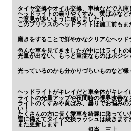
タイヤ交換やオイル交換、車検などで入庫
ヘッドライトの曇りやくすみ、黄ばみなど
ご意見が多いように感じました！
このプリウスのヘッドライトは施工前もま
磨きをすることで鮮やかなクリアなヘッド
色んな車を見てきましたが中にはライトの
光量が出ない、もっと重症なものはポジシ
光っているのかも分かりづらいものなど様
ヘッドライトがキレイだと車全体がキレイ
ライトの光量アップや夜間時の視界改善な
ライトのくすみや黄ばみ、曇りでお悩みの
い！
たくさんの方に長く愛車を綺麗に乗ってい
雪に備えてタイヤ交換ラッシュは続きます
また更新します！
担当 三上