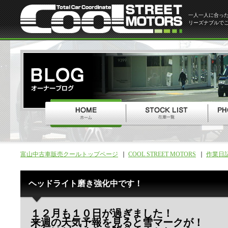
一人一人に合っ
リーズナブルで
富山中古車販売クールトップページ
COOL STREET MOTORS
作業日
ヘッドライト磨き強化中です！
１２月も１０日が過ぎました！
来週の天気予報を見ると雪マークが！