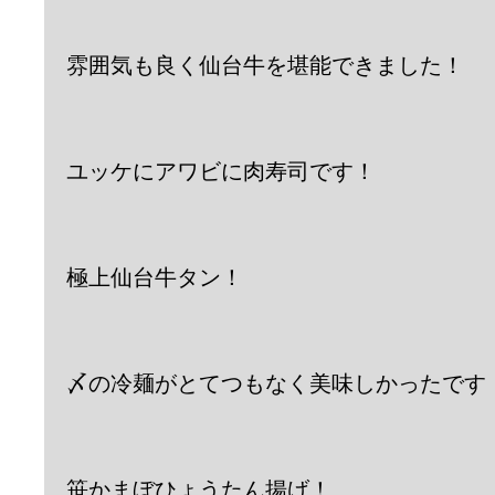
雰囲気も良く仙台牛を堪能できました！
ユッケにアワビに肉寿司です！
極上仙台牛タン！
〆の冷麺がとてつもなく美味しかったです
笹かまぼひょうたん揚げ！