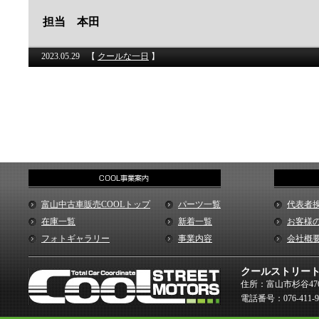
担当 本田
2023.05.29
【
クールな一日
】
富山中古車販売COOLトップ
パーツ一覧
代表者
在庫一覧
新着一覧
お客様
フォトギャラリー
事業内容
会社概
クールストリー
住所：富山市杉谷476
電話番号：076-411