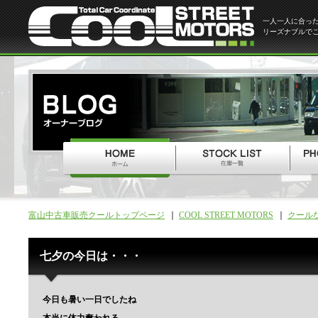
一人一人に合っ
リーズナブルで
富山中古車販売クールトップページ
COOL STREET MOTORS
クール
七夕の今日は・・・
今日も暑い一日でしたね
本当に体力奪われる