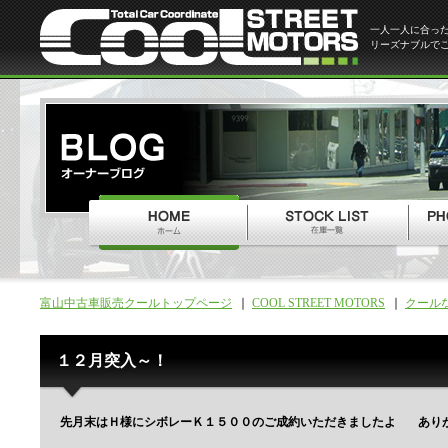
一人一人に合っ
リーズナブルで
富山中古車販売クールトップページ
COOL STREET MOTORS
クール
１２月突入～！
先月末はＨ様にシボレーＫ１５００のご成約いただきましたよ
あり