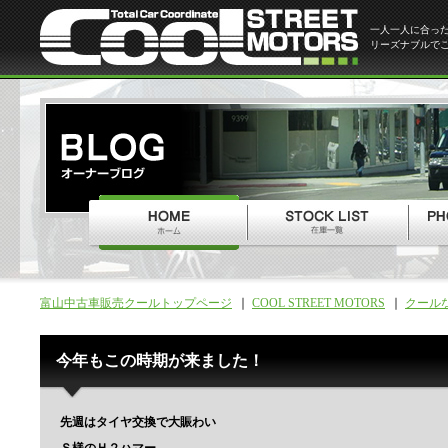
一人一人に合っ
リーズナブルで
富山中古車販売クールトップページ
COOL STREET MOTORS
クール
今年もこの時期が来ました！
先週はタイヤ交換で大賑わい
Ｓ様のＨ２ハマー