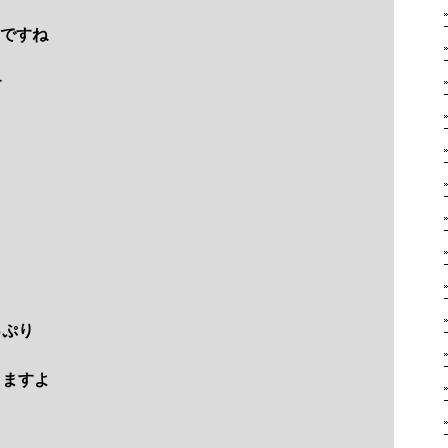
んですね
す
っぷり
りますよ