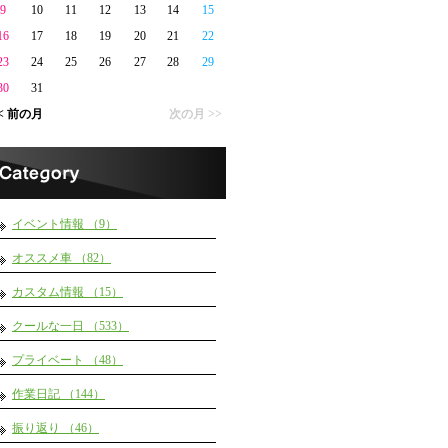
9
10
11
12
13
14
15
16
17
18
19
20
21
22
23
24
25
26
27
28
29
30
31
< 前の月
次の月 >>
イベント情報 （9）
オススメ車 （82）
カスタム情報 （15）
クールな一日 （533）
プライベート （48）
作業日記 （144）
振り返り （46）