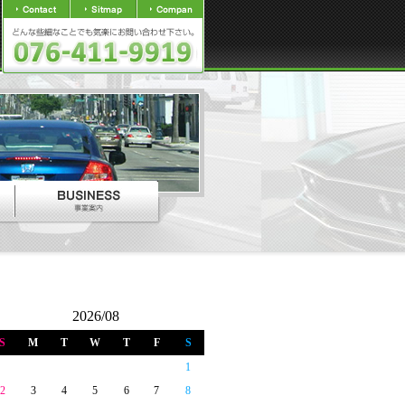
2026/08
S
M
T
W
T
F
S
1
2
3
4
5
6
7
8