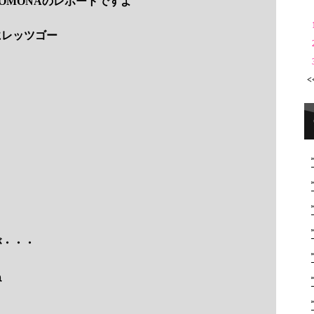
OMONAのレポートですよ
にレッツゴー
<
が・・・
ね