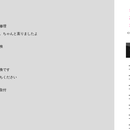
修理
<
。ちゃんと直りましたよ
検
換です
ちください
取付