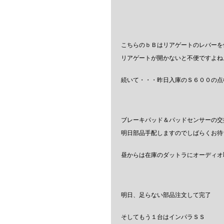
こちらのｂＢはリアゲートのレバーを
リアゲートが開かないと不便ですよね
続いて・・・昨日入庫のＳ６００の点
ブレーキパッド＆パッドセンサーの交
明日部品手配しますのでしばらくお待
昼からは在庫のダットラにオーディオ
明日、足らない部品注文して完了
そしてもう１台はインパラＳＳ