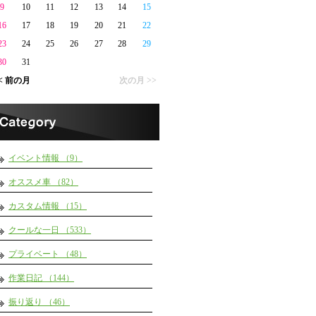
9
10
11
12
13
14
15
16
17
18
19
20
21
22
23
24
25
26
27
28
29
30
31
< 前の月
次の月 >>
イベント情報 （9）
オススメ車 （82）
カスタム情報 （15）
クールな一日 （533）
プライベート （48）
作業日記 （144）
振り返り （46）