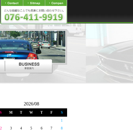
2026/08
S
M
T
W
T
F
S
1
2
3
4
5
6
7
8