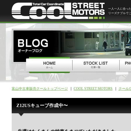
一人一人に合っ
リーズナブルで
富山中古車販売クールトップページ
COOL STREET MOTORS
クール
Z12USキューブ作成中〜