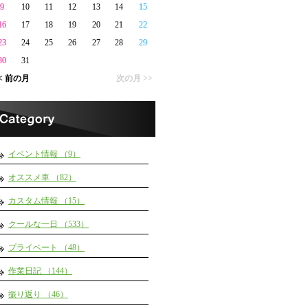
9
10
11
12
13
14
15
16
17
18
19
20
21
22
23
24
25
26
27
28
29
30
31
< 前の月
次の月 >>
イベント情報 （9）
オススメ車 （82）
カスタム情報 （15）
クールな一日 （533）
プライベート （48）
作業日記 （144）
振り返り （46）