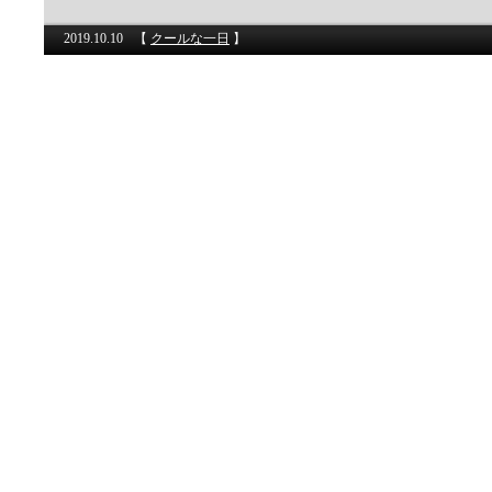
2019.10.10
【
クールな一日
】