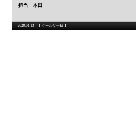
担当 本田
2020.01.13
【
クールな一日
】