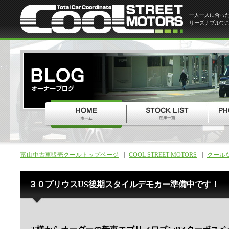
一人一人に合っ
リーズナブルで
富山中古車販売クールトップページ
COOL STREET MOTORS
クール
３０プリウスUS後期スタイルデモカー準備中です！