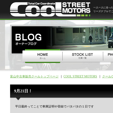
一人一人に合っ
リーズナブルで
富山中古車販売クールトップページ
COOL STREET MOTORS
クール
9月21日！
平日最終ってことで車庫証明や登録でバタバタの１日です