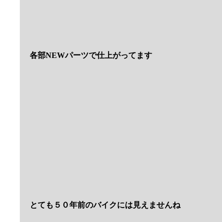
気になる方はお早めにお問合せください
アメリカ輸入の在庫車両も入庫してますよ
1972ｙKAWASAKI ５００SS H１B