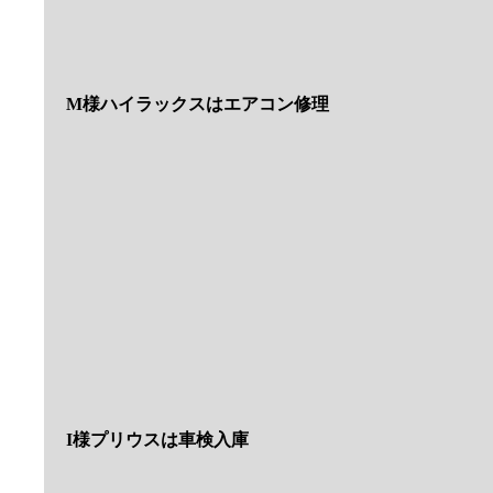
IMAGE MOTORCYCLEのPegsやKickstands
CustomDynamicsのヘッドライトもヘッドライトも
ぜひご相談ください
M様にご成約の1974ｙKawasaki 400SS