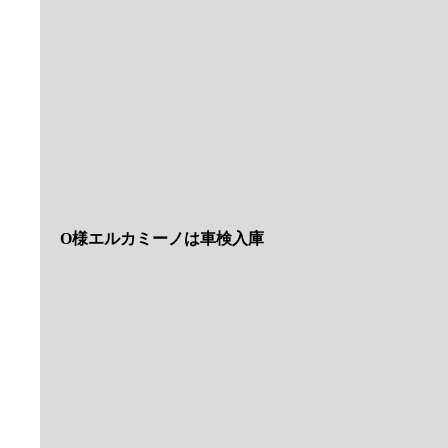
今、価格が高騰している国産旧車バイクをアメリカか
供しています
ご希望の車種や予算などもお知らせいただければ輸入
お気軽にご相談くださいね
パーツも輸入可能です
国内で高価なハーレーパーツ