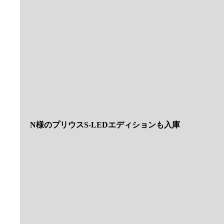
N様のプリウスS-LEDエディションも入庫
後期スタイルの１台
オーダーありがとうございました
納車も２台ありました
まずはY様にプリウスSツーリング
続いてT様には新車のタントカスタム