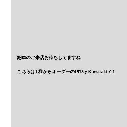
1972ｙＨＯＮＤＡ ＣＢ７５０ＦＯＵＲ
価格高騰で入手が難しくなってきたＫ２モデル