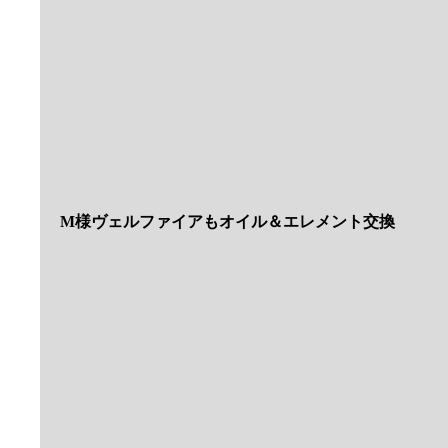
I様プリウスは車検入庫
㈱S様エルフも車検入庫