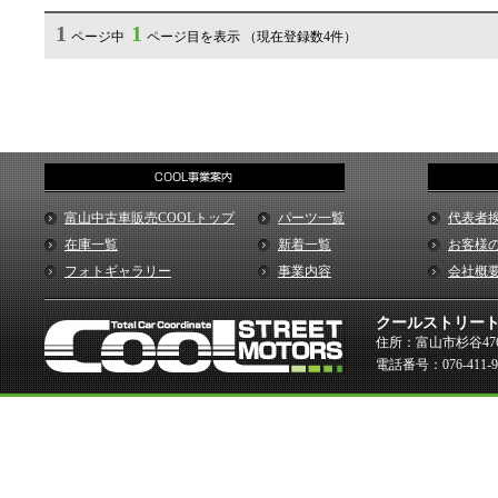
1
1
ページ中
ページ目を表示 （現在登録数4件）
富山中古車販売COOLトップ
パーツ一覧
代表者
在庫一覧
新着一覧
お客様
フォトギャラリー
事業内容
会社概
クールストリー
住所：富山市杉谷476
電話番号：076-411