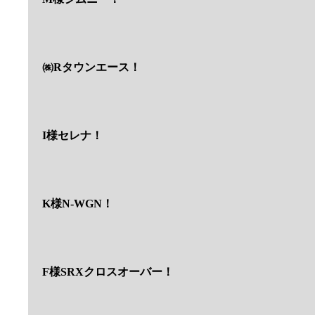
㈱Rタウンエース！
I様セレナ！
K様N-WGN！
F様SRXクロスオーバー！