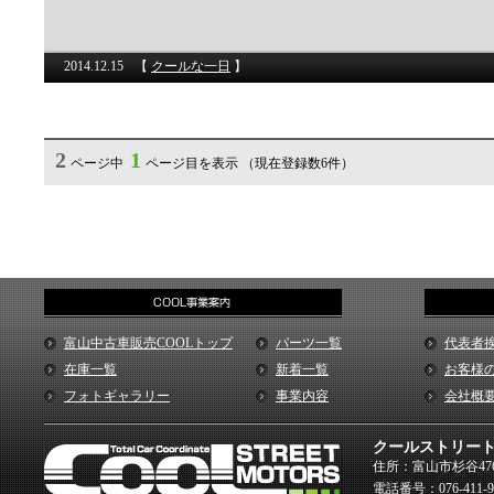
2014.12.15
【
クールな一日
】
2
1
ページ中
ページ目を表示 （現在登録数6件）
富山中古車販売COOLトップ
パーツ一覧
代表者
在庫一覧
新着一覧
お客様
フォトギャラリー
事業内容
会社概
クールストリー
住所：富山市杉谷476
電話番号：076-411