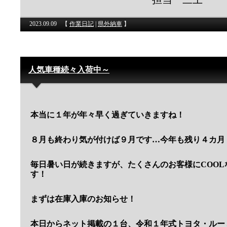
2023.09.09
【
作業日記
|
県外納車
】
人気車種続々入荷中～
本当に１年が年々早く過ぎていきますね！
８月も終わり気が付けば９月です…今年も残り４カ月
毎日暑い日が続きますが、たくさんのお客様にCOO
す！
まずは在庫入庫のお知らせ！
本日からネット掲載の１台、令和１年式トヨタ・ルー