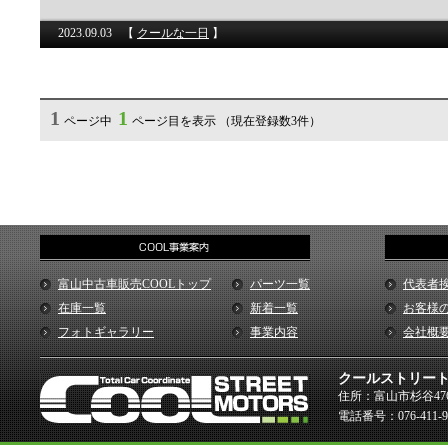
2023.09.03
【
クールな一日
】
1
1
ページ中
ページ目を表示 （現在登録数3件）
富山中古車販売COOLトップ
パーツ一覧
代表者
在庫一覧
新着一覧
お客様
フォトギャラリー
事業内容
会社概
クールストリー
住所：富山市杉谷476
電話番号：076-411